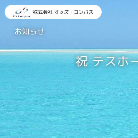
コ
ン
テ
ン
お知らせ
ツ
へ
ス
キ
祝 テスホ
ッ
プ