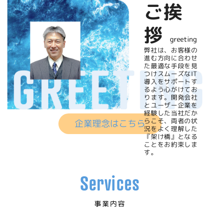
ご挨
拶
greeting
弊社は、お客様の
進む方向に合わせ
た最適な手段を見
つけスムーズなIT
導入をサポートす
るよう心がけてお
ります。開発会社
とユーザー企業を
経験した当社だか
らこそ、両者の状
企業理念はこちら
況をよく理解した
『架け橋』となる
ことをお約束しま
す。
Services
事業内容