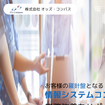
コ
ン
メニュ
テ
ン
TOP
情報システム部門支援
研修
お知らせ
ツ
へ
会社概要
お問い合わせ
ス
キ
ッ
プ
お客様の
羅針盤
となる
情報システムコ