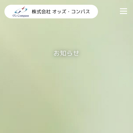
コ
ン
メニュ
テ
ン
TOP
情報システム部門支援
研修
お知らせ
ツ
へ
会社概要
お問い合わせ
ス
キ
お知らせ
ッ
プ