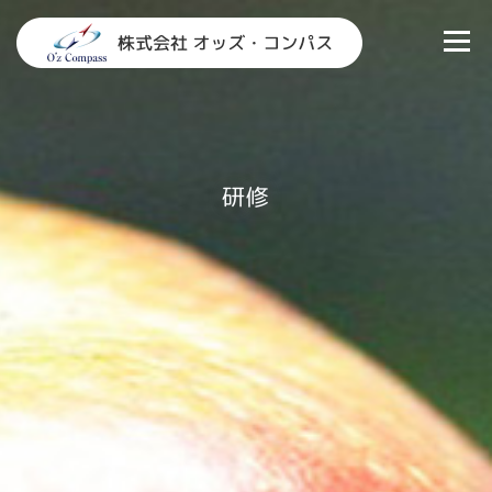
コ
ン
メニュ
テ
ン
TOP
情報システム部門支援
研修
お知らせ
ツ
へ
会社概要
お問い合わせ
ス
キ
研修
ッ
プ