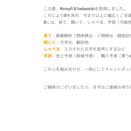
この度、Microsoft AI Fundamentalsを取得しました。
これによりAIを含め、今まで以上に幅広くご支
AIには、見て、聞いて，しゃべる、学習（可能
見て
：画像解析（物体検出・人物検出・顔認証他）
聞いて
：文字化、翻訳他
しゃべる
：入力された文字を音声にするなど
学習
：売上予測（数値予測）、購入予測（買うor買
これらを組み合わせ、一例としてチャットボッ
ご興味がございましたら、まずはご連絡お待ち