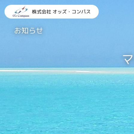
コ
ン
テ
ン
お知らせ
ツ
へ
ス
キ
マ
ッ
プ