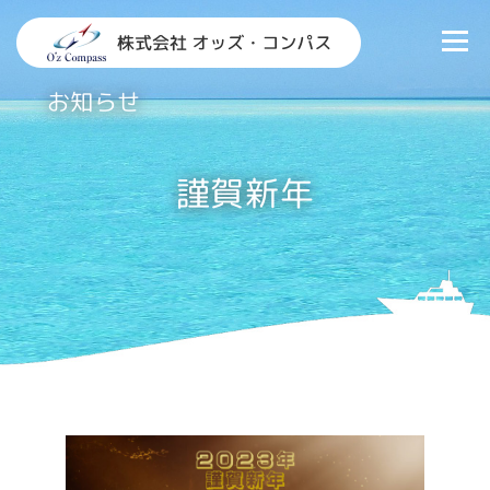
コ
ン
メニュ
テ
ン
お知らせ
TOP
情報システム部門支援
研修
お知らせ
ツ
へ
会社概要
お問い合わせ
ス
謹賀新年
キ
ッ
プ