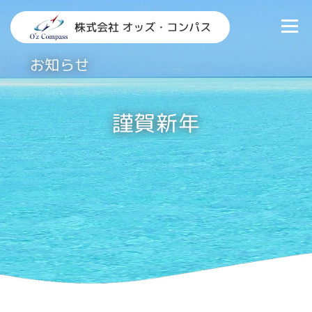
コ
ン
メニュ
テ
ン
お知らせ
TOP
情報システム部門支援
研修
お知らせ
ツ
へ
会社概要
お問い合わせ
ス
謹賀新年
キ
ッ
プ